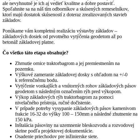
ale nevyhnutné je ich aj vedieť kvalitne a dobre postaviť.
Spoľahnite sa na náš tím odborníkov a skúsených remeselníkov,
ktorí majú dostatok skúseností z doteraz zrealizovaných stavieb
základov.
Ponúkame vám kompletnú realizáciu výstavby základov –
základových dosiek od prvotného vytýčenia geodetom až po
betonáž základovej platne.
Čo všetko táto etapa obsahuje?
Zhrnutie ornice traktorbagrom a jej premiestnením na
pozemku.
Výškové zameranie základovej dosky s ohľadom na +/-0
k referenčnému bodu.
Vytýčenie vonkajších a vnútorných rohov základových pásov
geodetom s následným označením rýh pred výkopom.
Výkop základových rýh traktorbagrom za pomoci
nivelačného prístroja, ručné dočistenie.
V prípade potreby vysypanie základových pásov kamenivom
frakcie 16-32 do výšky 100 – 150mm a následné zhutnenie na
150 kPa.
Inštalácia pásoviny na uzemnenie bleskozvodu a rozvodovej
skrine podľa projektovej dokumentácie.
Osadenie priechodov pre inžinierske siete.