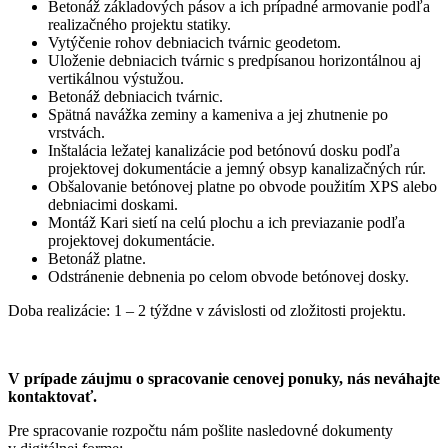
Betonáž základových pásov a ich prípadné armovanie podľa
realizačného projektu statiky.
Vytýčenie rohov debniacich tvárnic geodetom.
Uloženie debniacich tvárnic s predpísanou horizontálnou aj
vertikálnou výstužou.
Betonáž debniacich tvárnic.
Spätná navážka zeminy a kameniva a jej zhutnenie po
vrstvách.
Inštalácia ležatej kanalizácie pod betónovú dosku podľa
projektovej dokumentácie a jemný obsyp kanalizačných rúr.
Obšalovanie betónovej platne po obvode použitím XPS alebo
debniacimi doskami.
Montáž Kari sietí na celú plochu a ich previazanie podľa
projektovej dokumentácie.
Betonáž platne.
Odstránenie debnenia po celom obvode betónovej dosky.
Doba realizácie: 1 – 2 týždne v závislosti od zložitosti projektu.
V prípade záujmu o spracovanie cenovej ponuky, nás neváhajte
kontaktovať.
Pre spracovanie rozpočtu nám pošlite nasledovné dokumenty