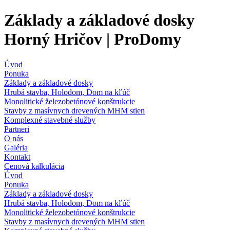
Základy a základové dosky
Horný Hričov | ProDomy
Úvod
Ponuka
Základy a základové dosky
Hrubá stavba, Holodom, Dom na kľúč
Monolitické železobetónové konštrukcie
Stavby z masívnych drevených MHM stien
Komplexné stavebné služby
Partneri
O nás
Galéria
Kontakt
Cenová kalkulácia
Úvod
Ponuka
Základy a základové dosky
Hrubá stavba, Holodom, Dom na kľúč
Monolitické železobetónové konštrukcie
Stavby z masívnych drevených MHM stien