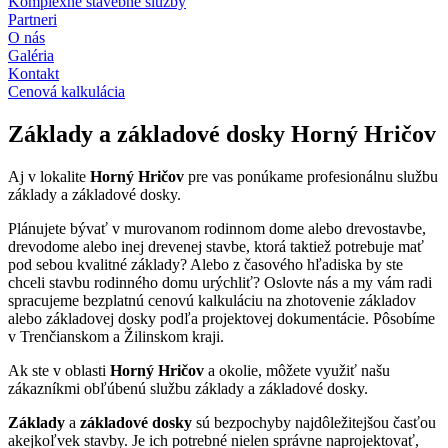
Komplexné stavebné služby
Partneri
O nás
Galéria
Kontakt
Cenová kalkulácia
Základy a základové dosky Horný Hričov
Aj v lokalite
Horný Hričov
pre vas ponúkame profesionálnu službu
základy a základové dosky.
Plánujete bývať v murovanom rodinnom dome alebo drevostavbe,
drevodome alebo inej drevenej stavbe, ktorá taktiež potrebuje mať
pod sebou kvalitné základy? Alebo z časového hľadiska by ste
chceli stavbu rodinného domu urýchliť? Oslovte nás a my vám radi
spracujeme bezplatnú cenovú kalkuláciu na zhotovenie základov
alebo základovej dosky podľa projektovej dokumentácie. Pôsobíme
v Trenčianskom a Žilinskom kraji.
Ak ste v oblasti
Horný Hričov
a okolie, môžete využiť našu
zákazníkmi obľúbenú službu základy a základové dosky.
Základy
a
základové dosky
sú bezpochyby najdôležitejšou časťou
akejkoľvek stavby. Je ich potrebné nielen správne naprojektovať,